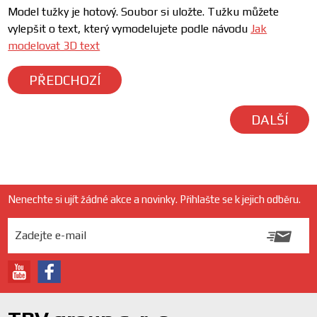
Model tužky je hotový. Soubor si uložte. Tužku můžete
vylepšit o text, který vymodelujete podle návodu
Jak
modelovat 3D text
PŘEDCHOZÍ
DALŠÍ
Nenechte si ujít žádné akce a novinky. Přihlašte se k jejich odběru.