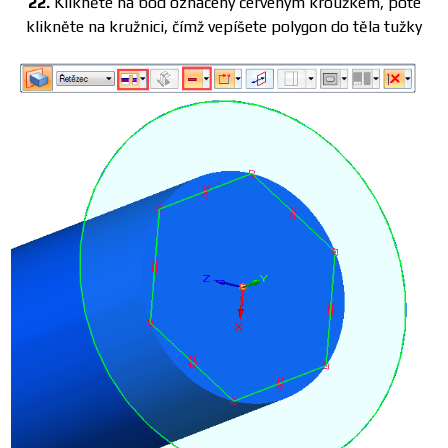
22.
Klikněte na bod označený červeným kroužkem, poté
klikněte na kružnici, čímž vepíšete polygon do těla tužky