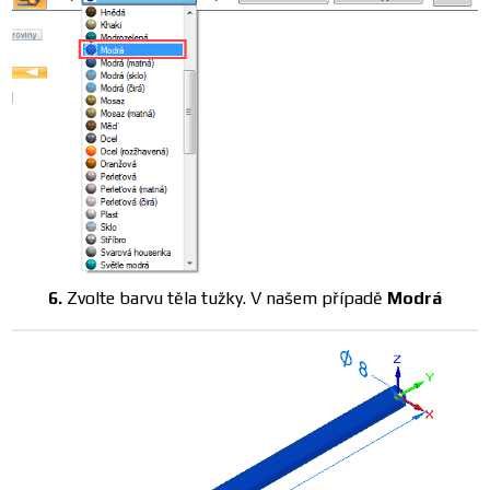
6.
Zvolte barvu těla tužky. V našem případě
Modrá