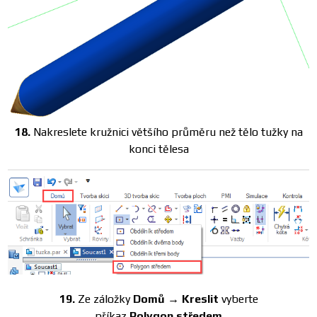
18.
Nakreslete kružnici většího průměru než tělo tužky na
konci tělesa
19.
Ze záložky
Domů → Kreslit
vyberte
příkaz
Polygon středem