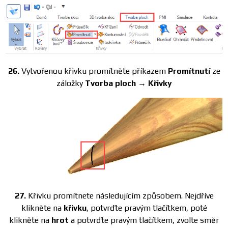
26.
Vytvořenou křivku promítněte příkazem
Promítnutí
ze
záložky
Tvorba ploch → Křivky
27.
Křivku promítnete následujícím způsobem. Nejdříve
klikněte na
křivku
, potvrďte pravým tlačítkem, poté
klikněte na
hrot
a potvrďte pravým tlačítkem, zvolte směr