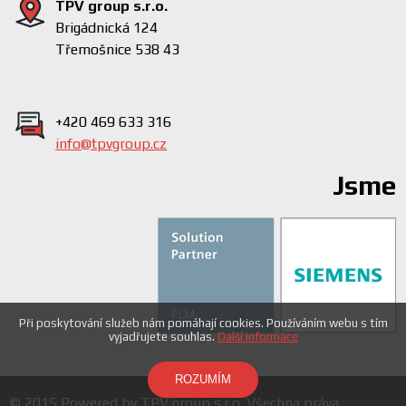
TPV group s.r.o.
Brigádnická 124
Třemošnice 538 43
+420 469 633 316
info@tpvgroup.cz
Jsme
Při poskytování služeb nám pomáhají cookies. Používáním webu s tím
vyjadřujete souhlas.
Další informace
ROZUMÍM
© 2015 Powered by TPV group s.r.o. Všechna práva