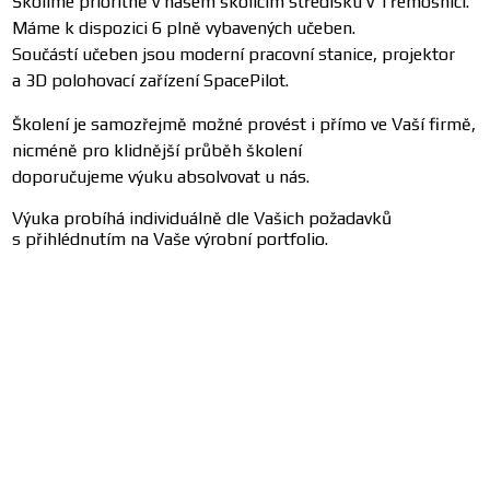
Školíme prioritně v našem školícím středisku v Třemošnici.
Máme k dispozici 6 plně vybavených učeben.
Součástí učeben jsou moderní pracovní stanice, projektor
a 3D polohovací zařízení SpacePilot.
Školení je samozřejmě možné provést i přímo ve Vaší firmě,
nicméně pro klidnější průběh školení
doporučujeme výuku absolvovat u nás.
Výuka probíhá individuálně dle Vašich požadavků
s přihlédnutím na Vaše výrobní portfolio.