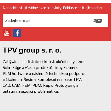
Nenechte si ujít žádné akce a novinky. Přihlašte se k jejich odběru.
TPV group s. r. o.
Zabýváme se distribucí konstrukčního systému
Solid Edge a všech produktů firmy Siemens
PLM Software a následně technickou podporou
a školením. Řešíme komplexní realizace TPV,
CAD, CAM, FEM, PDM, Rapid Prototyping a
ostatní navazující problematiku.