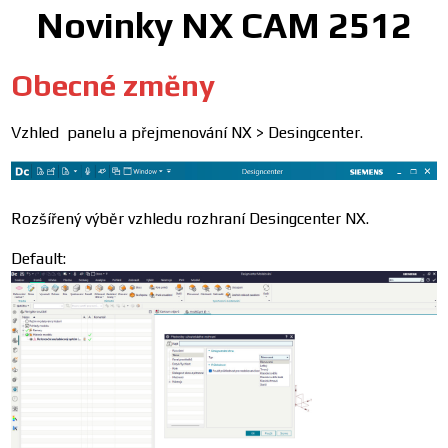
Novinky NX CAM 2512
Obecné změny
Vzhled panelu a přejmenování NX > Desingcenter.
Rozšířený výběr vzhledu rozhraní Desingcenter NX.
Default: