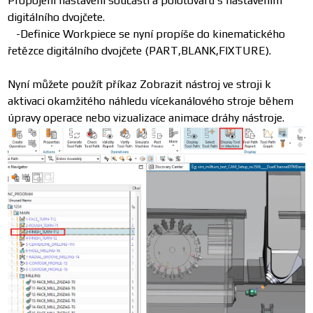
Propojení nastavení součásti a polotovaru s nastavením
digitálního dvojčete.
-Definice Workpiece se nyní propíše do kinematického
řetězce digitálního dvojčete (PART,BLANK,FIXTURE).
Nyní můžete použít příkaz Zobrazit nástroj ve stroji k
aktivaci okamžitého náhledu vícekanálového stroje během
úpravy operace nebo vizualizace animace dráhy nástroje.