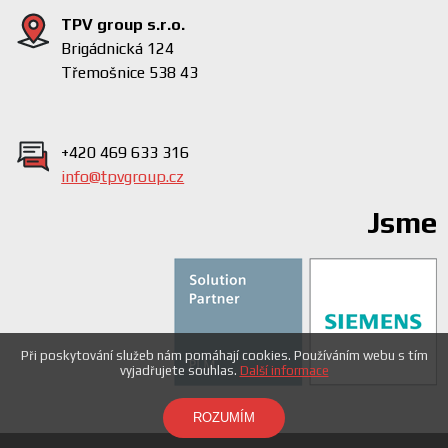
TPV group s.r.o.
Brigádnická 124
Třemošnice 538 43
+420 469 633 316
info@tpvgroup.cz
Jsme
Při poskytování služeb nám pomáhají cookies. Používáním webu s tím
vyjadřujete souhlas.
Další informace
ROZUMÍM