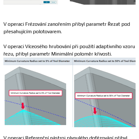
V operaci Frézování zanořením přibyl parametr Řezat pod
přesahujícím polotovarem.
V operaci Víceosého hrubování při použití adaptivního vzoru
řezu, přibyl parametr Minimální poloměr křivosti.
V operaci Referenční nástroj plynulého dofézování přibyl