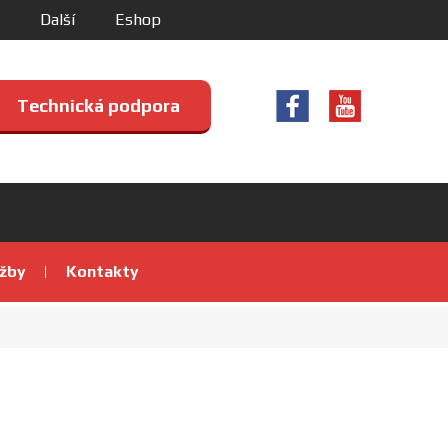
Další
Eshop
Technická podpora
užby
Kontakty