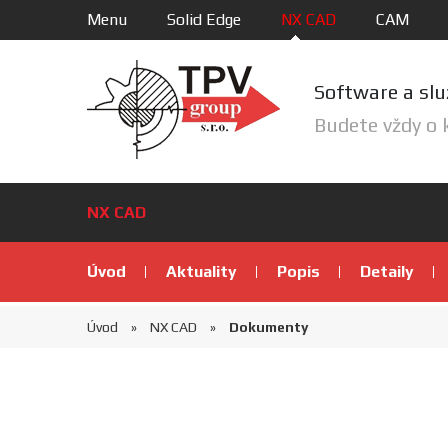
Menu
Solid Edge
NX CAD
CAM
Software a slu
Budete vždy o 
NX CAD
Úvod
Aktuality
Popis
Detaily
Úvod
NX CAD
Dokumenty