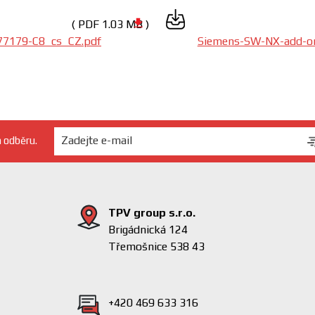
( PDF 1.03 MB )
77179-C8_cs_CZ.pdf
Siemens-SW-NX-add-o
h odběru.
TPV group s.r.o.
Brigádnická 124
Třemošnice 538 43
+420 469 633 316