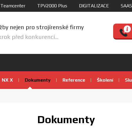
Teamcenter
TPV2000 Plus
DIGITALIZACE
SAAS
žby nejen pro strojírenské firmy
krok před konkurencí...
NX X
Dokumenty
Reference
Školení
Sl
Dokumenty