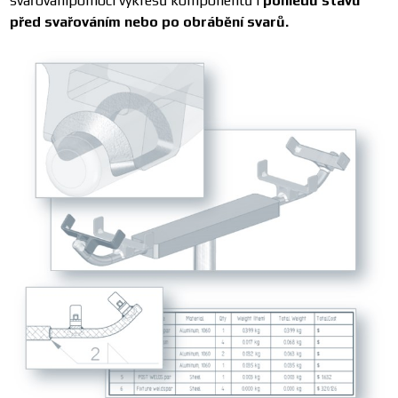
svařovánípomocí výkresů komponentů i
pohledů stavu
před svařováním nebo po obrábění svarů.