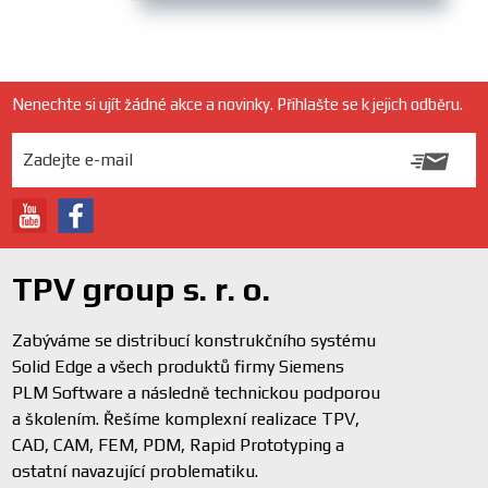
Nenechte si ujít žádné akce a novinky. Přihlašte se k jejich odběru.
TPV group s. r. o.
Zabýváme se distribucí konstrukčního systému
Solid Edge a všech produktů firmy Siemens
PLM Software a následně technickou podporou
a školením. Řešíme komplexní realizace TPV,
CAD, CAM, FEM, PDM, Rapid Prototyping a
ostatní navazující problematiku.