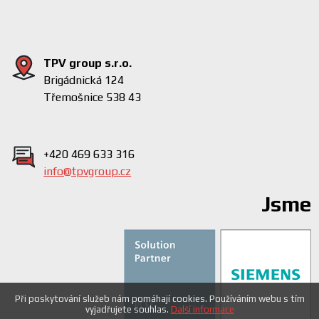
TPV group s.r.o.
Brigádnická 124
Třemošnice 538 43
+420 469 633 316
info@tpvgroup.cz
Jsme
Při poskytování služeb nám pomáhají cookies. Používáním webu s tím
vyjadřujete souhlas.
Další informace