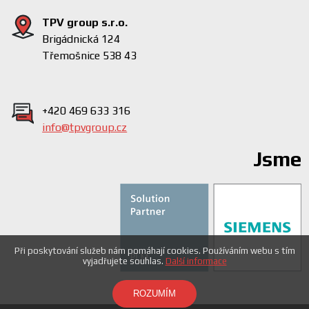
TPV group s.r.o.
Brigádnická 124
Třemošnice 538 43
+420 469 633 316
info@tpvgroup.cz
Jsme
Při poskytování služeb nám pomáhají cookies. Používáním webu s tím
vyjadřujete souhlas.
Další informace
ROZUMÍM