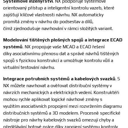
Systémové inženýrství
. NX podporuje systémově
orientovaný přístup a inteligentní kontrolu vazeb, které
zajišťují klíčové vlastnosti návrhu. NX automaticky
promítá změny v návrhu do podsestav a dílů,
čímž zjednodušuje navrhování v rámci složitých variant.
Modelování tištěných plošných spojů a integrace ECAD
systémů
. NX propojuje vaše MCAD a ECAD řešení
díky asociativnímu přenosu dat a správě návrhů tištěných
spojů s fyzickou konstrukcí a umožňuje kontrolu vůlí a
virtuální testování návrhu.
Integrace potrubních systémů a kabelových svazků
. S
NX můžete navrhovat a ověřovat distribuční systémy v
návrzích mechanických a elektrických vedení. Konstruktéři
mohou rychle aplikovat logické návrhové změny s
využitím asociativních propojení mezi rozvržením diagramu
distribučních systémů a 3D modelem. Procesně specifické
nástroje pro návrhy kabelových svazků omezují chyby a
předělávání hotové práce díky zapojení systému kontroly