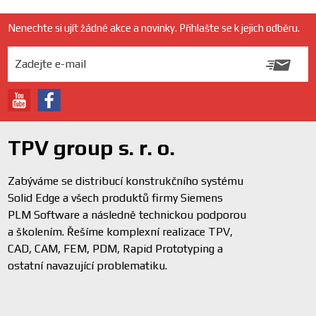
Nenechte si ujít žádné akce a novinky. Přihlašte se k jejich odběru.
TPV group s. r. o.
Zabýváme se distribucí konstrukčního systému
Solid Edge a všech produktů firmy Siemens
PLM Software a následně technickou podporou
a školením. Řešíme komplexní realizace TPV,
CAD, CAM, FEM, PDM, Rapid Prototyping a
ostatní navazující problematiku.