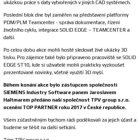
ukázkou práce s daty vytvořených v jiných CAD systémech.
Poslední blok dne byl zaměřen na představení platformy
PDM/PLM Teamcenter - správa dokumentace, řízení
životního cyklu, integrace SOLID EDGE – TEAMCENTER a
další.
Po celou dobu akce mohli hosté sledovat živé ukázky 3D
tisku. Pro zájemce také bylo připraveno pracoviště se SOLID
EDGE ST10, kde si uživatelé mohli prakticky vyzkoušet
prezentované novinky, včetně využití 3D myší.
Během konání akce bylo zástupcem společnosti
SIEMENS Industry Software panem Jaroslavem
Haltmarem předáno naší společnost TPV group s.r.o.
ocenění TOP PARTNER roku 2017 v České republice.
Všem zúčastněným bychom rádi poděkovali za jejich účast a
budeme se těšit na další setkání.
Tým TPV group s.r.o.