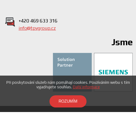
+420 469 633 316
info@tpvgroup.cz
Jsme
Při poskytování služeb nám pomáhají cookies. Používáním webu s tím
vyjadřujete souhlas.
Další informace
ROZUMÍM
© 2015 Powered by TPV group s.r.o. Všechna práva
vyhrazena.