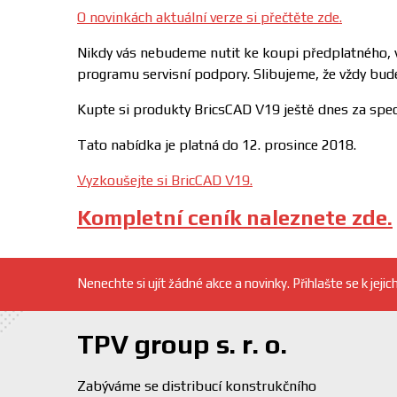
O novinkách aktuální verze si přečtěte zde.
Nikdy vás nebudeme nutit ke koupi předplatného, vla
programu servisní podpory. Slibujeme, že vždy bud
Kupte si produkty BricsCAD V19 ještě dnes za speci
Tato nabídka je platná do 12. prosince 2018.
Vyzkoušejte si BricCAD V19.
Kompletní ceník naleznete zde.
Nenechte si ujít žádné akce a novinky. Přihlašte se k jejic
TPV group s. r. o.
Zabýváme se distribucí konstrukčního