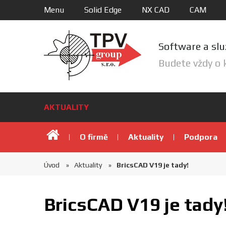
Menu
Solid Edge
NX CAD
CAM
Software a slu
Budete vždy o 
AKTUALITY
Úvod
O firmě
Aktuality
Podpora
Úvod
Aktuality
BricsCAD V19 je tady!
BricsCAD V19 je tady