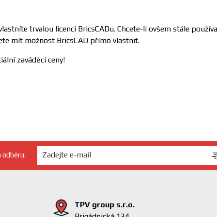
stníte trvalou licenci BricsCADu. Chcete-li ovšem stále používa
ete mít možnost BricsCAD přímo vlastnit.
ální zaváděcí ceny!
h odběru.
TPV group s.r.o.
Brigádnická 124