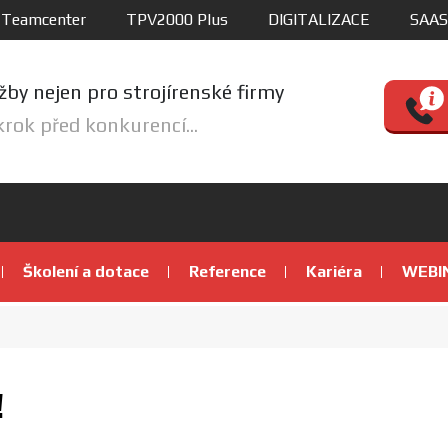
Teamcenter
TPV2000 Plus
DIGITALIZACE
SAAS
žby nejen pro strojírenské firmy
krok před konkurencí...
Školení a dotace
Reference
Kariéra
WEBI
!