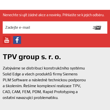
Nenechte si ujít žádné akce a novinky. Přihlašte se k jejich odběru.
TPV group s. r. o.
Zabýváme se distribucí konstrukčního systému
Solid Edge a všech produktů firmy Siemens
PLM Software a následně technickou podporou
a školením. Řešíme komplexní realizace TPV,
CAD, CAM, FEM, PDM, Rapid Prototyping a
ostatní navazující problematiku.