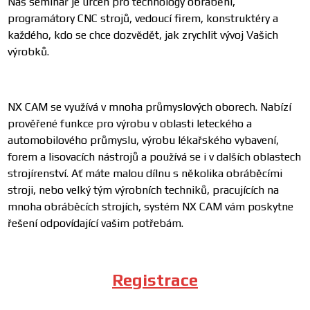
Náš seminář je určen pro technology obrábění,
programátory CNC strojů, vedoucí firem, konstruktéry a
každého, kdo se chce dozvědět, jak zrychlit vývoj Vašich
výrobků.
NX CAM se využívá v mnoha průmyslových oborech. Nabízí
prověřené funkce pro výrobu v oblasti leteckého a
automobilového průmyslu, výrobu lékařského vybavení,
forem a lisovacích nástrojů a používá se i v dalších oblastech
strojírenství. Ať máte malou dílnu s několika obráběcími
stroji, nebo velký tým výrobních techniků, pracujících na
mnoha obráběcích strojích, systém NX CAM vám poskytne
řešení odpovídající vašim potřebám.
Registrace