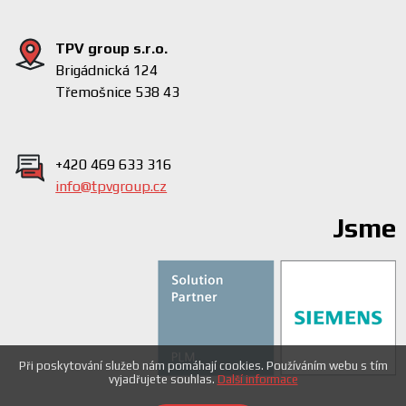
TPV group s.r.o.
Brigádnická 124
Třemošnice 538 43
+420 469 633 316
info@tpvgroup.cz
Jsme
Při poskytování služeb nám pomáhají cookies. Používáním webu s tím
vyjadřujete souhlas.
Další informace