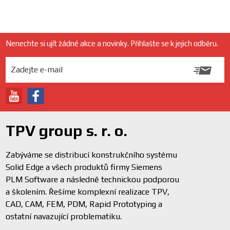
Nenechte si ujít žádné akce a novinky. Přihlašte se k jejich odběru.
TPV group s. r. o.
Zabýváme se distribucí konstrukčního systému
Solid Edge a všech produktů firmy Siemens
PLM Software a následně technickou podporou
a školením. Řešíme komplexní realizace TPV,
CAD, CAM, FEM, PDM, Rapid Prototyping a
ostatní navazující problematiku.