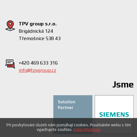
TPV group s.r.o.
Brigádnická 124
Třemošnice 538 43
+420 469 633 316
info@tpvgroup.cz
Jsme
Při poskytování služeb nám pomáhají cookies. Používáním webu s tím
vyjadřujete souhlas.
Další informace