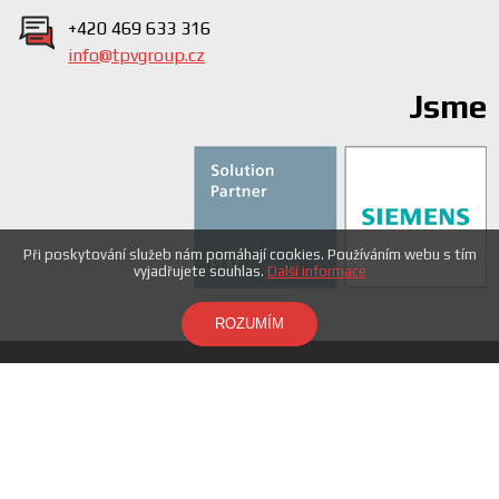
+420 469 633 316
info@tpvgroup.cz
Jsme
Při poskytování služeb nám pomáhají cookies. Používáním webu s tím
vyjadřujete souhlas.
Další informace
ROZUMÍM
© 2015 Powered by TPV group s.r.o. Všechna práva
vyhrazena.