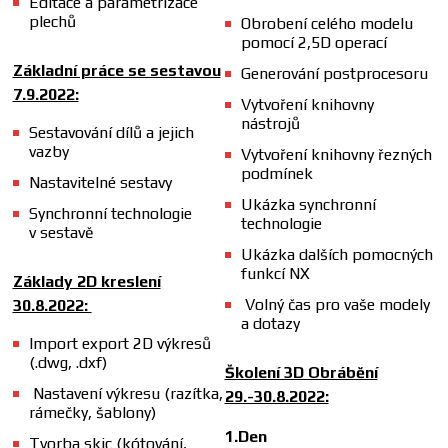
Editace a parametrizace
plechů
Obrobení celého modelu
pomocí 2,5D operací
Základní práce se sestavou
Generování postprocesoru
7.9.2022:
Vytvoření knihovny
nástrojů
Sestavování dílů a jejich
vazby
Vytvoření knihovny řezných
podmínek
Nastavitelné sestavy
Ukázka synchronní
Synchronní technologie
technologie
v sestavě
Ukázka dalších pomocných
funkcí NX
Základy 2D kreslení
Volný čas pro vaše modely
30.8.2022:
a dotazy
Import export 2D výkresů
(.dwg, .dxf)
Školení 3D Obrábění
Nastavení výkresu (razítka,
29.-30.8.2022:
rámečky, šablony)
1.Den
Tvorba skic (kótování,