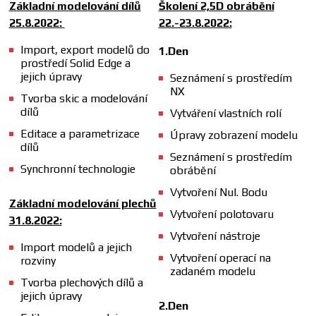
Základní modelování dílů
Školení 2,5D obrábění
25.8.2022:
22.-23.8.2022:
Import, export modelů do
1.Den
prostředí Solid Edge a
jejich úpravy
Seznámení s prostředím
NX
Tvorba skic a modelování
dílů
Vytváření vlastních rolí
Editace a parametrizace
Úpravy zobrazení modelu
dílů
Seznámení s prostředím
Synchronní technologie
obrábění
Vytvoření Nul. Bodu
Základní modelování plechů
Vytvoření polotovaru
31.8.2022:
Vytvoření nástroje
Import modelů a jejich
Vytvoření operací na
rozviny
zadaném modelu
Tvorba plechových dílů a
jejich úpravy
2.Den