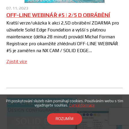
07. 11. 2023
OFF-LINE WEBINÁŘ #5 | 2/5 D OBRÁBĚNÍ
Kratší verze/ukázka k akci 2,5D obrábění ZDARMA pro
uživatele Solid Edge Foundation a vyšší s platnou
maintenance (délka 28 minut) provádí Michal Forman
Registrace pro okamžité zhlédnutí OFF-LINE WEBINÁŘ
#5 je zaměřen na NX CAM / SOLID EDGE…
Zjistit více
Při poskytování služeb nám pomáhají cookies. Používáním webu s tím
vyjadřujete souhlas.
Další informace
ROZUMÍM