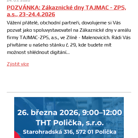
POZVÁNKA: Zákaznické dny TAJMAC - ZPS,
a.s., 23-24.4.2026
Vážení přátelé, obchodní partneři, dovolujeme si Vás
pozvat jako spoluvystavovatel na Zákaznické dny v areálu
firmy TAJMAC-ZPS, a.s., ve Zlíně - Malenovicích. Rádi Vás
přivítáme u našeho stánku č. 29, kde budete mít
možnost shlédnout digitání…
Zjistit více