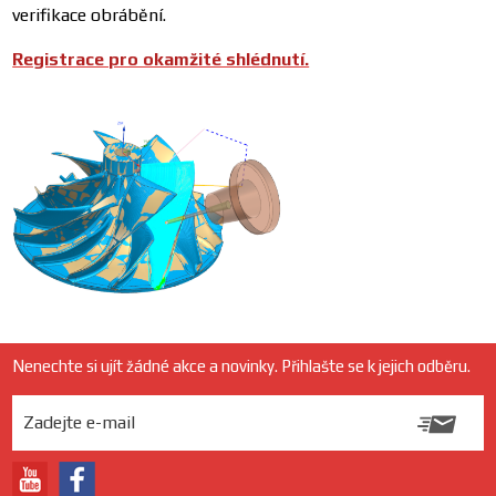
verifikace obrábění.
Registrace pro okamžité shlédnutí.
Nenechte si ujít žádné akce a novinky. Přihlašte se k jejich odběru.