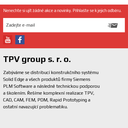
Nenechte si ujít žádné akce a novinky. Přihlašte se k jejich odběru.
TPV group s. r. o.
Zabýváme se distribucí konstrukčního systému
Solid Edge a všech produktů firmy Siemens
PLM Software a následně technickou podporou
a školením. Řešíme komplexní realizace TPV,
CAD, CAM, FEM, PDM, Rapid Prototyping a
ostatní navazující problematiku.