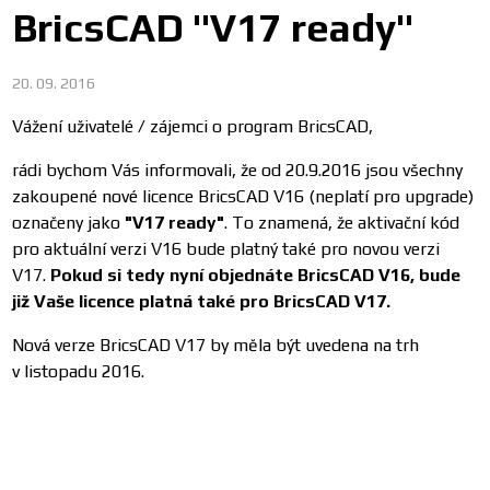
BricsCAD ''V17 ready''
20. 09. 2016
Vážení uživatelé / zájemci o program BricsCAD,
rádi bychom Vás informovali, že od 20.9.2016 jsou všechny
zakoupené nové licence BricsCAD V16 (neplatí pro upgrade)
označeny jako
"V17 ready"
. To znamená, že aktivační kód
pro aktuální verzi V16 bude platný také pro novou verzi
V17.
Pokud si tedy nyní objednáte BricsCAD V16, bude
již Vaše licence platná také pro BricsCAD V17.
Nová verze BricsCAD V17 by měla být uvedena na trh
v listopadu 2016.