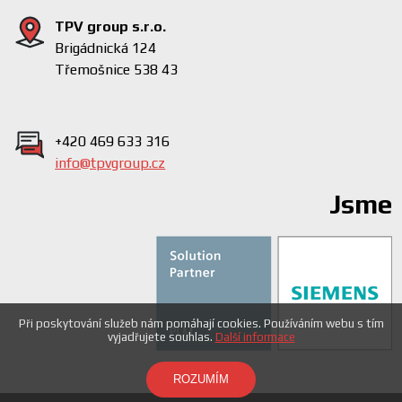
TPV group s.r.o.
Brigádnická 124
Třemošnice 538 43
+420 469 633 316
info@tpvgroup.cz
Jsme
Při poskytování služeb nám pomáhají cookies. Používáním webu s tím
vyjadřujete souhlas.
Další informace
ROZUMÍM