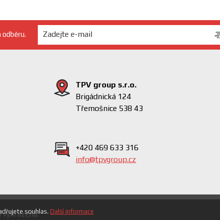
h odběru.
TPV group s.r.o.
Brigádnická 124
Třemošnice 538 43
+420 469 633 316
info@tpvgroup.cz
adřujete souhlas.
Další informace
 vyhrazena.