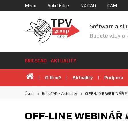
Menu
Solid Edge
NX CAD
CAM
Software a slu
Budete vždy o 
BRICSCAD - AKTUALITY
Úvod
O firmě
Aktuality
Podpora
Úvod
BricsCAD - Aktuality
OFF-LINE WEBINÁŘ #
OFF-LINE WEBINÁŘ 