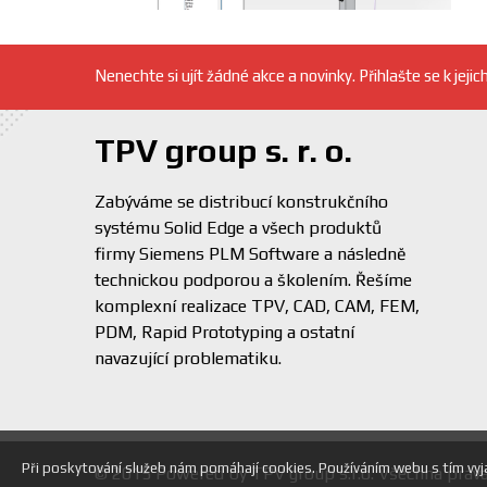
Nenechte si ujít žádné akce a novinky. Přihlašte se k jejic
TPV group s. r. o.
Zabýváme se distribucí konstrukčního
systému Solid Edge a všech produktů
firmy Siemens PLM Software a následně
technickou podporou a školením. Řešíme
komplexní realizace TPV, CAD, CAM, FEM,
PDM, Rapid Prototyping a ostatní
navazující problematiku.
Při poskytování služeb nám pomáhají cookies. Používáním webu s tím vyj
© 2015 Powered by TPV group s.r.o. Všechna práva