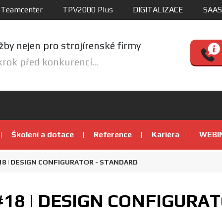
Teamcenter
TPV2000 Plus
DIGITALIZACE
SAAS
žby nejen pro strojírenské firmy
krok před konkurencí...
Školení a dotace
Reference
Kariéra
WEBI
18 | DESIGN CONFIGURATOR - STANDARD
#18 | DESIGN CONFIGURA