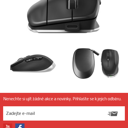
Nenechte si ujít žádné akce a novinky. Přihlašte se k jejich odběru.