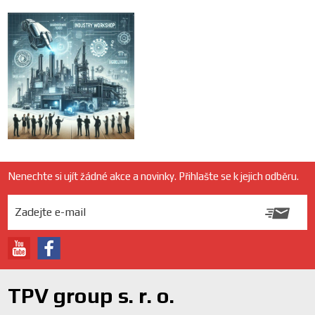
Nenechte si ujít žádné akce a novinky. Přihlašte se k jejich odběru.
TPV group s. r. o.