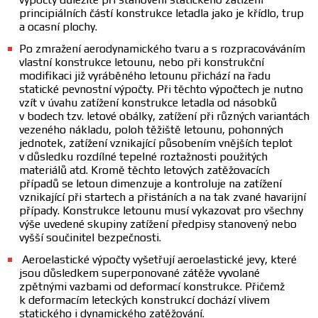
principiálních částí konstrukce letadla jako je křídlo, trup
a ocasní plochy.
Po zmražení aerodynamického tvaru a s rozpracováváním
vlastní konstrukce letounu, nebo při konstrukční
modifikaci již vyráběného letounu přichází na řadu
statické pevnostní výpočty. Při těchto výpočtech je nutno
vzít v úvahu zatížení konstrukce letadla od násobků
v bodech tzv. letové obálky, zatížení při různých variantách
vezeného nákladu, poloh těžiště letounu, pohonných
jednotek, zatížení vznikající působením vnějších teplot
v důsledku rozdílné tepelné roztažnosti použitých
materiálů atd. Kromě těchto letových zatěžovacích
případů se letoun dimenzuje a kontroluje na zatížení
vznikající při startech a přistáních a na tak zvané havarijní
případy. Konstrukce letounu musí vykazovat pro všechny
výše uvedené skupiny zatížení předpisy stanovený nebo
vyšší součinitel bezpečnosti.
Aeroelastické výpočty vyšetřují aeroelastické jevy, které
jsou důsledkem superponované zátěže vyvolané
zpětnými vazbami od deformací konstrukce. Přičemž
k deformacím leteckých konstrukcí dochází vlivem
statického i dynamického zatěžování.