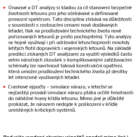
Únavové a DT analýzy si kladou za cíl stanovení bezpečné
životnosti letounu pro jeho očekávané a definované
provozní spektrum. Tato disciplína získává na důležitosti
v souvislosti s rostoucími cenami nově dodávaných
letadel, tlak na prodlužování technického života nově
pořizovaných letounů je proto pochopitelný. Tyto analýzy
se hojně využívají i při udržování letuschopnosti mnohdy
letitých flotil dopravních i vojenských letounů. Na základě
predikcí získaných DT analýzami za využití výsledků často
velmi náročných zkoušek s komplikovanými zatěžovacími
schématy lze navrhnout taková konstrukční opatření,
která umožní prodloužení technického života již desítky
let intenzivně využívaných letadel.
Crashové výpočty – simulace nárazu, v letectví se
nejčastěji provádí simulace nárazu ptáka určité hmotnosti
do náběžné hrany křídla letounu. Mimo jiné je důležité
prokázat, že nárazem nedojde k poškození v křídle
umístěných kritických systémů.