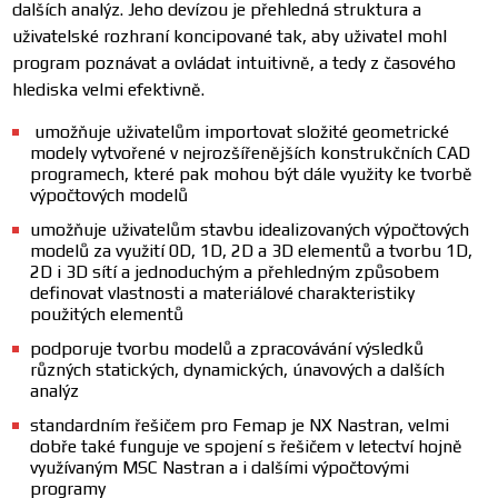
dalších analýz. Jeho devízou je přehledná struktura a
uživatelské rozhraní koncipované tak, aby uživatel mohl
program poznávat a ovládat intuitivně, a tedy z časového
hlediska velmi efektivně.
umožňuje uživatelům importovat složité geometrické
modely vytvořené v nejrozšířenějších konstrukčních CAD
programech, které pak mohou být dále využity ke tvorbě
výpočtových modelů
umožňuje uživatelům stavbu idealizovaných výpočtových
modelů za využití 0D, 1D, 2D a 3D elementů a tvorbu 1D,
2D i 3D sítí a jednoduchým a přehledným způsobem
definovat vlastnosti a materiálové charakteristiky
použitých elementů
podporuje tvorbu modelů a zpracovávání výsledků
různých statických, dynamických, únavových a dalších
analýz
standardním řešičem pro Femap je NX Nastran, velmi
dobře také funguje ve spojení s řešičem v letectví hojně
využívaným MSC Nastran a i dalšími výpočtovými
programy