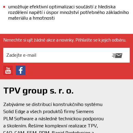
umožňuje efektivní optimalizaci součástí z hlediska
rozdělení napětí i úspor množství potřebného základního
materiálu a hmotnosti
Nenechte si ujít žádné akce a novinky. Přihlašte se k jejich odběru.
TPV group s. r. o.
Zabýváme se distribucí konstrukčního systému
Solid Edge a všech produktů firmy Siemens
PLM Software a následně technickou podporou
a školením. Řešíme komplexní realizace TPV,
CAD, CAM, FEM, PDM, Rapid Prototyping a