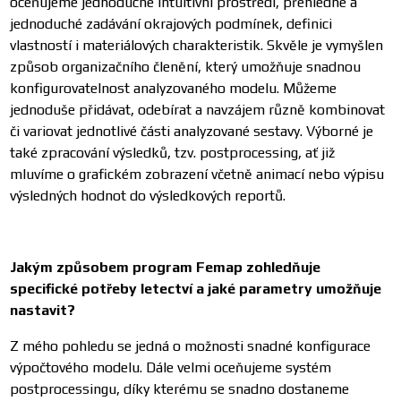
oceňujeme jednoduché intuitivní prostředí, přehledné a
jednoduché zadávání okrajových podmínek, definici
vlastností i materiálových charakteristik. Skvěle je vymyšlen
způsob organizačního členění, který umožňuje snadnou
konfigurovatelnost analyzovaného modelu. Můžeme
jednoduše přidávat, odebírat a navzájem různě kombinovat
či variovat jednotlivé části analyzované sestavy. Výborné je
také zpracování výsledků, tzv. postprocessing, ať již
mluvíme o grafickém zobrazení včetně animací nebo výpisu
výsledných hodnot do výsledkových reportů.
Jakým způsobem program Femap zohledňuje
specifické potřeby letectví a jaké parametry umožňuje
nastavit?
Z mého pohledu se jedná o možnosti snadné konfigurace
výpočtového modelu. Dále velmi oceňujeme systém
postprocessingu, díky kterému se snadno dostaneme