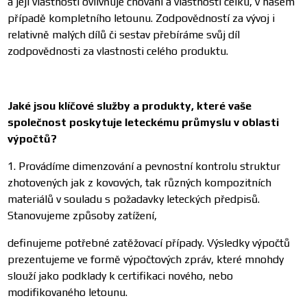
a její vlastnosti ovlivňuje chování a vlastnosti celku, v našem
případě kompletního letounu. Zodpovědností za vývoj i
relativně malých dílů či sestav přebíráme svůj díl
zodpovědnosti za vlastnosti celého produktu.
Jaké jsou klíčové služby a produkty, které vaše
společnost poskytuje leteckému průmyslu v oblasti
výpočtů?
1. Provádíme dimenzování a pevnostní kontrolu struktur
zhotovených jak z kovových, tak různých kompozitních
materiálů v souladu s požadavky leteckých předpisů.
Stanovujeme způsoby zatížení,
definujeme potřebné zatěžovací případy. Výsledky výpočtů
prezentujeme ve formě výpočtových zpráv, které mnohdy
slouží jako podklady k certifikaci nového, nebo
modifikovaného letounu.