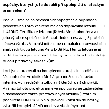
úspěchy, kterých jste dosáhli při spolupráci s leteckým
průmyslem?
Podíleli jsme se na pevnostních výpočtech a přípravách
pevnostních zpráv českého malého dopravního letounu LET
L-410NG. Certifikace letounu již byla řádně ukončena a u
jeho výrobce společnosti Aircraft Industries, a.s. již probíhá
sériová výroba. V menší míře jsme pomáhali při pevnostních
analýzách trupu letounu Aero L-39 NG. I tento letoun je již
certifikován a první sériové letouny jsou, nebo v brzké době
budou předávány zákazníkům.
Loni jsme pracovali na komplexním projektu modifikace
části interiéru vrtulníku Mi-17, pro možnou zástavbu
interiérových sedaček, stolku a některých dalších prvků.
V rámci tohoto projektu jsme ve spolupráci se zadavatelem
a dodavatelem takto přestavovaných vrtulníků státním
podnikem LOM PRAHA s.p. provedli konstrukční návrhy,
vytvořili kompletní CAD modely a vlastní výrobní