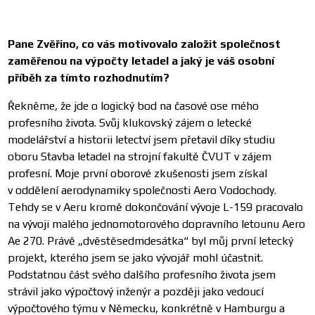
Pane Zvěřino, co vás motivovalo založit společnost
zaměřenou na výpočty letadel a jaký je váš osobní
příběh za tímto rozhodnutím?
Řekněme, že jde o logický bod na časové ose mého
profesního života. Svůj klukovský zájem o letecké
modelářství a historii letectví jsem přetavil díky studiu
oboru Stavba letadel na strojní fakultě ČVUT v zájem
profesní. Moje první oborové zkušenosti jsem získal
v oddělení aerodynamiky společnosti Aero Vodochody.
Tehdy se v Aeru kromě dokončování vývoje L-159 pracovalo
na vývoji malého jednomotorového dopravního letounu Aero
Ae 270. Právě „dvěstěsedmdesátka“ byl můj první letecký
projekt, kterého jsem se jako vývojář mohl účastnit.
Podstatnou část svého dalšího profesního života jsem
strávil jako výpočtový inženýr a později jako vedoucí
výpočtového týmu v Německu, konkrétně v Hamburgu a