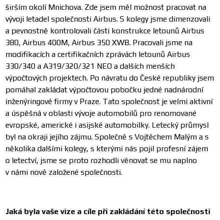
širším okolí Mnichova. Zde jsem měl možnost pracovat na
vývoji letadel společnosti Airbus. S kolegy jsme dimenzovali
a pevnostně kontrolovali části konstrukce letounů Airbus
380, Airbus 400M, Airbus 350 XWB. Pracovali jsme na
modifikacích a certifikačních zprávách letounů Airbus
330/340 a A319/320/321 NEO a dalších menších
výpočtových projektech. Po návratu do České republiky jsem
pomáhal zakládat výpočtovou pobočku jedné nadnárodní
inženýringové firmy v Praze. Tato společnost je velmi aktivní
a úspěšná v oblasti vývoje automobilů pro renomované
evropské, americké i asijské automobilky. Letecký průmysl
byl na okraji jejího zájmu. Společně s Vojtěchem Malým a s
několika dalšími kolegy, s kterými nás pojil profesní zájem
o letectví, jsme se proto rozhodli věnovat se mu naplno
v námi nově založené společnosti.
Jaká byla vaše vize a cíle při zakládání této společnosti