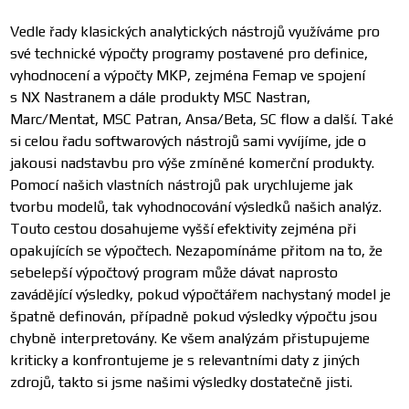
Vedle řady klasických analytických nástrojů využíváme pro
své technické výpočty programy postavené pro definice,
vyhodnocení a výpočty MKP, zejména Femap ve spojení
s NX Nastranem a dále produkty MSC Nastran,
Marc/Mentat, MSC Patran, Ansa/Beta, SC flow a další. Také
si celou řadu softwarových nástrojů sami vyvíjíme, jde o
jakousi nadstavbu pro výše zmíněné komerční produkty.
Pomocí našich vlastních nástrojů pak urychlujeme jak
tvorbu modelů, tak vyhodnocování výsledků našich analýz.
Touto cestou dosahujeme vyšší efektivity zejména při
opakujících se výpočtech. Nezapomínáme přitom na to, že
sebelepší výpočtový program může dávat naprosto
zavádějící výsledky, pokud výpočtářem nachystaný model je
špatně definován, případně pokud výsledky výpočtu jsou
chybně interpretovány. Ke všem analýzám přistupujeme
kriticky a konfrontujeme je s relevantními daty z jiných
zdrojů, takto si jsme našimi výsledky dostatečně jisti.