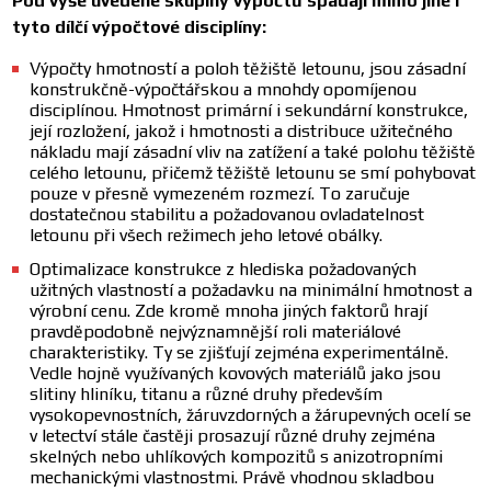
Pod výše uvedené skupiny výpočtů spadají mimo jiné i
tyto dílčí výpočtové disciplíny:
Výpočty hmotností a poloh těžiště letounu, jsou zásadní
konstrukčně-výpočtářskou a mnohdy opomíjenou
disciplínou. Hmotnost primární i sekundární konstrukce,
její rozložení, jakož i hmotnosti a distribuce užitečného
nákladu mají zásadní vliv na zatížení a také polohu těžiště
celého letounu, přičemž těžiště letounu se smí pohybovat
pouze v přesně vymezeném rozmezí. To zaručuje
dostatečnou stabilitu a požadovanou ovladatelnost
letounu při všech režimech jeho letové obálky.
Optimalizace konstrukce z hlediska požadovaných
užitných vlastností a požadavku na minimální hmotnost a
výrobní cenu. Zde kromě mnoha jiných faktorů hrají
pravděpodobně nejvýznamnější roli materiálové
charakteristiky. Ty se zjišťují zejména experimentálně.
Vedle hojně využívaných kovových materiálů jako jsou
slitiny hliníku, titanu a různé druhy především
vysokopevnostních, žáruvzdorných a žárupevných ocelí se
v letectví stále častěji prosazují různé druhy zejména
skelných nebo uhlíkových kompozitů s anizotropními
mechanickými vlastnostmi. Právě vhodnou skladbou