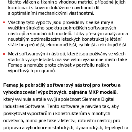
těchto vláken a tkanin s vhodnou matricí, případně jejich
kombinací s kovem dokážeme navrhnout díl
s optimálními mechanickými vlastnostmi.
Všechny tyto výpočty jsou prováděny z velké míry s
využitím širokého spektra pokročilých softwarových
nástrojů a simulačních modelů. I díky přesným analýzám a
neustálým optimalizacím leteckých konstrukcí je létání
stále bezpečnější, ekonomičtější, rychlejší a ekologičtější.
Mezi softwarovými nástroji, které jsou požívány ve všech
stadiích vývoje letadel, má své velmi významné místo také
Femap a nemůže proto chybět v portfoliu našich
výpočtových programů.
Femap je pokročilý softwarový nástroj pro tvorbu a
vyhodnocování výpočtových, zejména MKP modelů
,
který vyvinula a stále vyvíjí společnost Siemens Digital
Industries Software. Tento software je navržen tak, aby
poskytoval výpočtářům i konstruktérům v mnohých
odvětvích, mimo jiné také v letectví, robustní nástroj pro
přípravu a vyhodnocení statických, dynamických, tepelných a