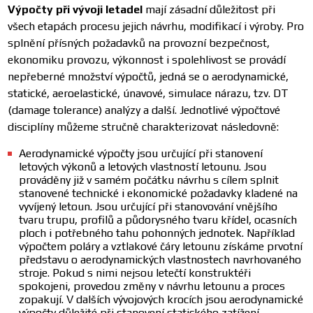
Výpočty při vývoji letadel
mají zásadní důležitost při
všech etapách procesu jejich návrhu, modifikací i výroby. Pro
splnění přísných požadavků na provozní bezpečnost,
ekonomiku provozu, výkonnost i spolehlivost se provádí
nepřeberné množství výpočtů, jedná se o aerodynamické,
statické, aeroelastické, únavové, simulace nárazu, tzv. DT
(damage tolerance) analýzy a další. Jednotlivé výpočtové
disciplíny můžeme stručně charakterizovat následovně:
Aerodynamické výpočty jsou určující při stanovení
letových výkonů a letových vlastností letounu. Jsou
prováděny již v samém počátku návrhu s cílem splnit
stanovené technické i ekonomické požadavky kladené na
vyvíjený letoun. Jsou určující při stanovování vnějšího
tvaru trupu, profilů a půdorysného tvaru křídel, ocasních
ploch i potřebného tahu pohonných jednotek. Například
výpočtem poláry a vztlakové čáry letounu získáme prvotní
představu o aerodynamických vlastnostech navrhovaného
stroje. Pokud s nimi nejsou letečtí konstruktéři
spokojeni, provedou změny v návrhu letounu a proces
zopakují. V dalších vývojových krocích jsou aerodynamické
výpočty důležité při stanovení statického zatížení