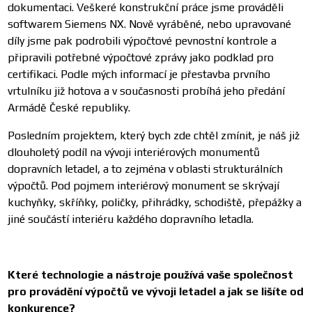
dokumentaci. Veškeré konstrukční práce jsme prováděli
softwarem Siemens NX. Nově vyráběné, nebo upravované
díly jsme pak podrobili výpočtové pevnostní kontrole a
připravili potřebné výpočtové zprávy jako podklad pro
certifikaci. Podle mých informací je přestavba prvního
vrtulníku již hotova a v současnosti probíhá jeho předání
Armádě České republiky.
Posledním projektem, který bych zde chtěl zmínit, je náš již
dlouholetý podíl na vývoji interiérových monumentů
dopravních letadel, a to zejména v oblasti strukturálních
výpočtů. Pod pojmem interiérový monument se skrývají
kuchyňky, skříňky, poličky, přihrádky, schodiště, přepážky a
jiné součástí interiéru každého dopravního letadla.
Které technologie a nástroje používá vaše společnost
pro provádění výpočtů ve vývoji letadel a jak se lišíte od
konkurence?